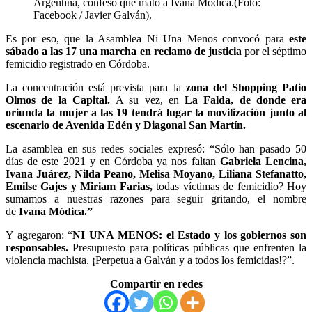
Argentina, confesó que mató a Ivana Módica.(Foto:
Facebook / Javier Galván).
Es por eso, que la Asamblea Ni Una Menos convocó para
este
sábado a las 17 una marcha en reclamo de justicia
por el séptimo
femicidio registrado en Córdoba.
La concentración está prevista para la
zona del Shopping Patio
Olmos de la Capital.
A su vez, en
La Falda, de donde era
oriunda la mujer a las 19 tendrá lugar la movilización junto al
escenario de Avenida Edén y Diagonal San Martín.
La asamblea en sus redes sociales expresó: “Sólo han pasado 50
días de este 2021 y en Córdoba ya nos faltan
Gabriela Lencina,
Ivana Juárez, Nilda Peano, Melisa Moyano, Liliana Stefanatto,
Emilse Gajes y Miriam Farias,
todas víctimas de femicidio? Hoy
sumamos a nuestras razones para seguir gritando, el nombre
de
Ivana Módica.”
Y agregaron: “
NI UNA MENOS: el Estado y los gobiernos son
responsables.
Presupuesto para políticas públicas que enfrenten la
violencia machista. ¡Perpetua a Galván y a todos los femicidas!?”.
Compartir en redes