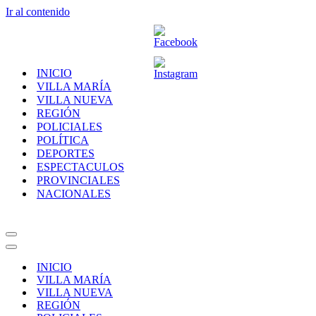
Ir al contenido
INICIO
VILLA MARÍA
VILLA NUEVA
REGIÓN
POLICIALES
POLÍTICA
DEPORTES
ESPECTACULOS
PROVINCIALES
NACIONALES
Menú
de
Menú
navegación
de
INICIO
navegación
VILLA MARÍA
VILLA NUEVA
REGIÓN