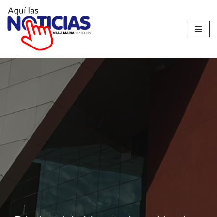
Ir
al
contenido