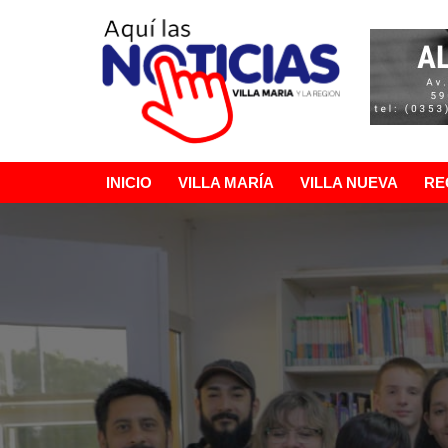
Ir
al
contenido
INICIO
VILLA MARÍA
VILLA NUEVA
RE