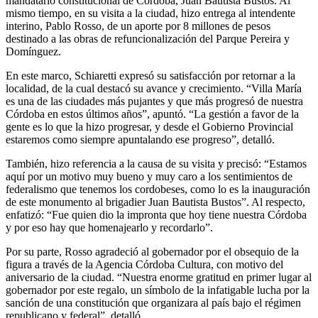
mandatario constitucional de Córdoba, Juan Bautista Bustos. Al
mismo tiempo, en su visita a la ciudad, hizo entrega al intendente
interino, Pablo Rosso, de un aporte por 8 millones de pesos
destinado a las obras de refuncionalización del Parque Pereira y
Domínguez.
En este marco, Schiaretti expresó su satisfacción por retornar a la
localidad, de la cual destacó su avance y crecimiento. “Villa María
es una de las ciudades más pujantes y que más progresó de nuestra
Córdoba en estos últimos años”, apuntó. “La gestión a favor de la
gente es lo que la hizo progresar, y desde el Gobierno Provincial
estaremos como siempre apuntalando ese progreso”, detalló.
También, hizo referencia a la causa de su visita y precisó: “Estamos
aquí por un motivo muy bueno y muy caro a los sentimientos de
federalismo que tenemos los cordobeses, como lo es la inauguración
de este monumento al brigadier Juan Bautista Bustos”. Al respecto,
enfatizó: “Fue quien dio la impronta que hoy tiene nuestra Córdoba
y por eso hay que homenajearlo y recordarlo”.
Por su parte, Rosso agradeció al gobernador por el obsequio de la
figura a través de la Agencia Córdoba Cultura, con motivo del
aniversario de la ciudad. “Nuestra enorme gratitud en primer lugar al
gobernador por este regalo, un símbolo de la infatigable lucha por la
sanción de una constitución que organizara al país bajo el régimen
republicano y federal”, detalló.