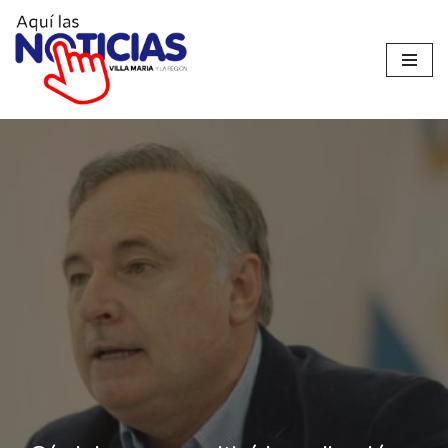
Ir
al
contenido