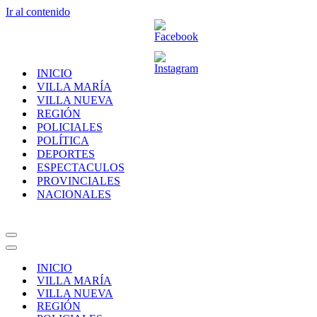
Ir al contenido
INICIO
VILLA MARÍA
VILLA NUEVA
REGIÓN
POLICIALES
POLÍTICA
DEPORTES
ESPECTACULOS
PROVINCIALES
NACIONALES
Menú
de
Menú
navegación
de
INICIO
navegación
VILLA MARÍA
VILLA NUEVA
REGIÓN