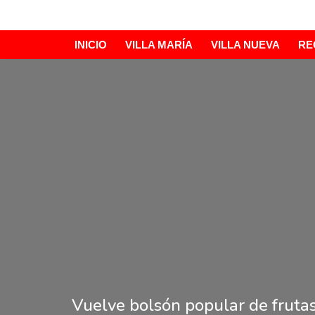
Ir
INICIO
VILLA MARÍA
VILLA NUEVA
RE
al
contenido
Vuelve bolsón popular de frutas