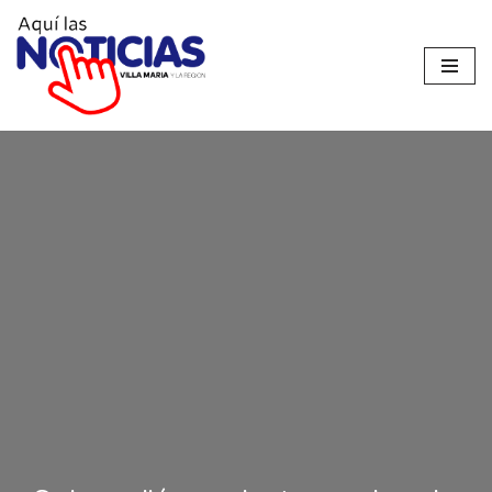
Ir
al
contenido