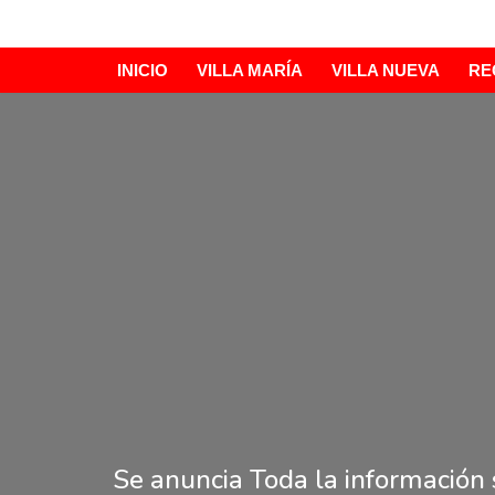
Ir
INICIO
VILLA MARÍA
VILLA NUEVA
RE
al
contenido
Se anuncia Toda la información 