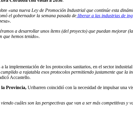
tiva Córdoba con vistas a 2030
.
obre
«una nueva Ley de Promoción Industrial que continúe esta dinám
tomó el gobernador la semana pasada de
liberar a las industrias de in
besa».
éramos a desarrollar unos ítems (del proyecto) que puedan mejorar (l
ón que hemos tenido».
 la implementación de los protocolos sanitarios, en el sector industrial
 cumplido a rajatabla esos protocolos permitiendo justamente que la i
indicó Accastello.
la Provincia,
Uribarren coincidió con la necesidad de impulsar una vi
, viendo cuáles son las perspectivas que van a ser más competitivas y v