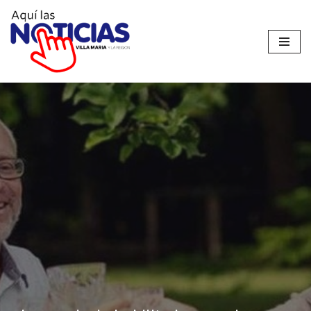
Ir
al
contenido