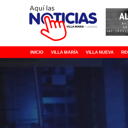
Ir
al
contenido
INICIO
VILLA MARÍA
VILLA NUEVA
RE