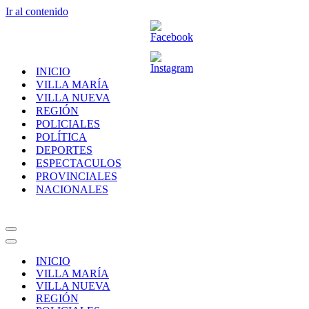
Ir al contenido
INICIO
VILLA MARÍA
VILLA NUEVA
REGIÓN
POLICIALES
POLÍTICA
DEPORTES
ESPECTACULOS
PROVINCIALES
NACIONALES
Menú
de
Menú
navegación
de
INICIO
navegación
VILLA MARÍA
VILLA NUEVA
REGIÓN