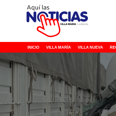
Ir
al
contenido
INICIO
VILLA MARÍA
VILLA NUEVA
RE