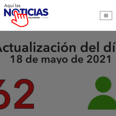
Ir
al
contenido