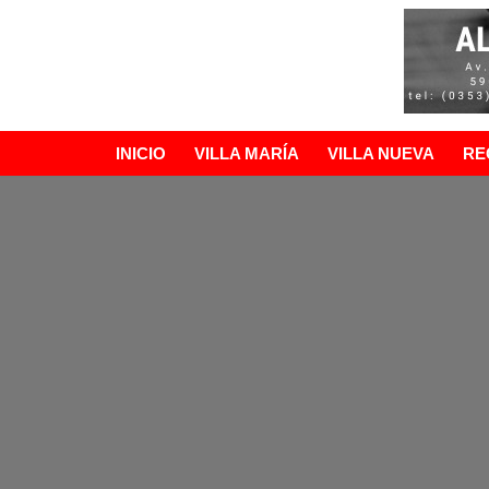
Ir
al
contenido
INICIO
VILLA MARÍA
VILLA NUEVA
RE