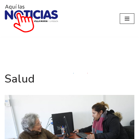
Ir
al
contenido
Salud