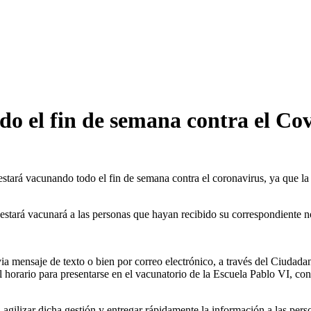
do el fin de semana contra el Co
estará vacunando todo el fin de semana contra el coronavirus, ya que l
 estará vacunará a las personas que hayan recibido su correspondiente n
via mensaje de texto o bien por correo electrónico, a través del Ciudad
l horario para presentarse en el vacunatorio de la Escuela Pablo VI, con
 agilizar dicha gestión y entregar rápidamente la información a las pers