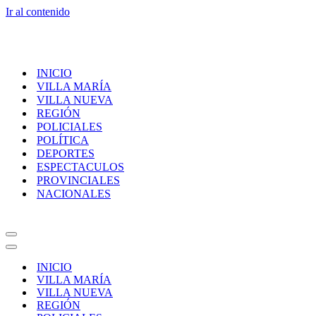
Ir al contenido
INICIO
VILLA MARÍA
VILLA NUEVA
REGIÓN
POLICIALES
POLÍTICA
DEPORTES
ESPECTACULOS
PROVINCIALES
NACIONALES
Menú
de
Menú
navegación
de
INICIO
navegación
VILLA MARÍA
VILLA NUEVA
REGIÓN