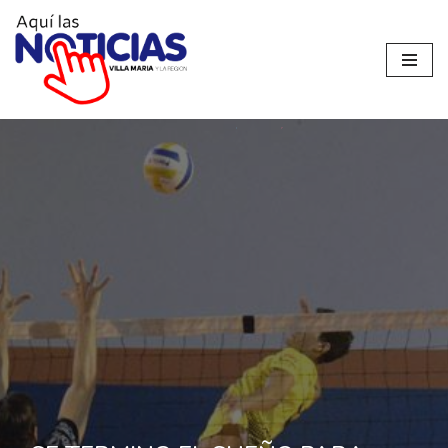
Ir
al
contenido