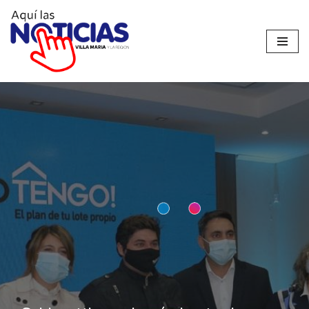
Ir
al
contenido