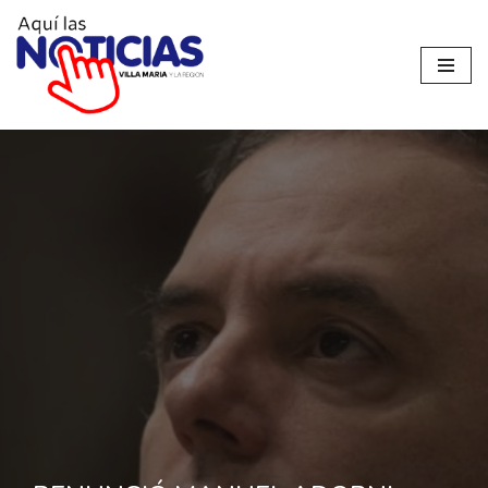
Ir
al
contenido