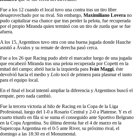
Fue a los 12 cuando el local tuvo una contra tras un tiro libre
desaprovechado por su rival. Sin embargo,
Maximiliano Lovera
no
pudo capitalizar esa chance que tras perder la pelota, fue recuperada
por el propio Miranda quien terminó con un tiro de zurda que se fue
afuera.
A los 15, Argentinos tuvo otra con una buena jugada donde Hauche
asistió a Ávalos y su remate de derecha pasó cerca.
Fue a los 26 que Racing pudo abrir el marcador luego de una jugada
que encabezó Miranda tras una pelota recuperada por Copetti en la
mitad del campo; abrió hacia la izquierda para
Iván Maggi
, éste
devolvió hacia el medio y
Lolo
tocó de primera para plasmar el tanto
para el equipo local.
En el final el local intentó ampliar la diferencia y Argentinos buscó el
empate, pero nada cambió.
Fue la tercera victoria al hilo de Racing en la Copa de la Liga
Profesional, luego del 1-0 a Rosario Central y 2-0 a Platense. Y es el
cuarto triunfo en fila si se suma el conseguido ante Sportivo Belgrano
en la Copa Argentina. Su última derrota fue el 4 de marzo en la
Supercopa Argentina en el 0-5 ante River, su próximo rival, el
domingo a las 18:30 en el Monumental.