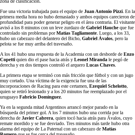
zona de clasificación.
Fue una victoria trabajada para el equipo de
Juan Antonio Pizzi
. En la
primera media hora no hubo demasiado y ambos equipos carecieron de
profundidad para poder generar peligro en el área contraria. El visitante
avisó a los 8 minutos con un leve zurdazo de
Gabriel Hauche
que fue
controlado sin problemas por
Matías Tagliamonte
. Luego, a los 33,
hubo un cabezazo del delantero del Bicho,
Gabriel Ávalos
, pero la
pelota se fue muy arriba del travesaño.
A los 41 hubo una respuesta de la Academia con un desborde de
Enzo
Copetti
quien dio el pase hacia atrás y
Leonel Miranda
le pegó de
derecha y en dos tiempos controló el arquero
Lucas Chaves
.
La primera etapa se terminó con más fricción que fútbol y con un jugo
muy cortado. Una víctima de la exigencia fue una de las
incorporaciones de Racing para este certamen,
Ezequiel Schelotto
,
quien se retiró lesionado y a los 20 minutos fue reemplazado por el
uruguayo
Fabricio Domínguez
.
Ya en la segunda mitad Argentinos arrancó mejor parado en la
búsqueda del primer gol. A los 7 minutos hubo una corrida por la
derecha de
Javier Cabrera
, quien tocó hacia atrás para Ávalos, cuyo
remate mordido y se fue desviado. Tres minutos más tarde hubo otra
alarma del equipo de La Paternal con un cabezazo de
Matías
Romero
que se fue cerca del travesaño.