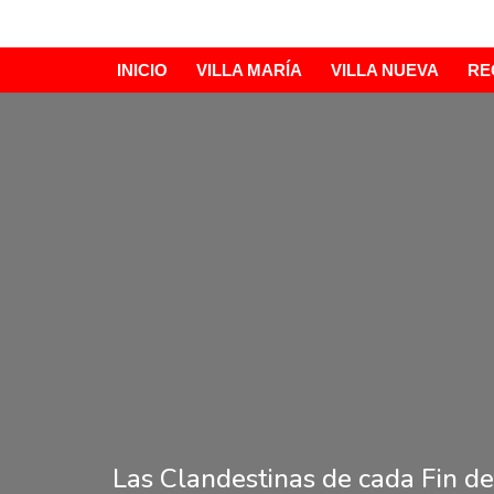
Ir
INICIO
VILLA MARÍA
VILLA NUEVA
RE
al
contenido
Las Clandestinas de cada Fin 