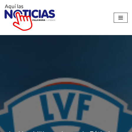
Ir
al
contenido