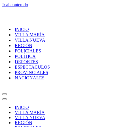
Ir al contenido
INICIO
VILLA MARÍA
VILLA NUEVA
REGIÓN
POLICIALES
POLÍTICA
DEPORTES
ESPECTACULOS
PROVINCIALES
NACIONALES
Menú
de
Menú
navegación
de
INICIO
navegación
VILLA MARÍA
VILLA NUEVA
REGIÓN